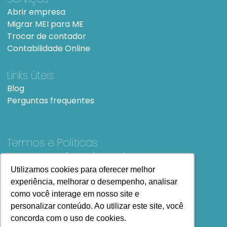
Abrir empresa
Migrar MEI para ME
Trocar de contador
Contabilidade Online
Links úteis
Blog
Perguntas frequentes
Termos e Políticas
Termos e condições de Uso
SiteMap
Utilizamos cookies para oferecer melhor
Utilizamos cookies para oferecer melhor
experiência, melhorar o desempenho, analisar
experiência, melhorar o desempenho, analisar
como você interage em nosso site e
como você interage em nosso site e
personalizar conteúdo. Ao utilizar este site, você
personalizar conteúdo. Ao utilizar este site, você
concorda com o uso de cookies.
concorda com o uso de cookies.