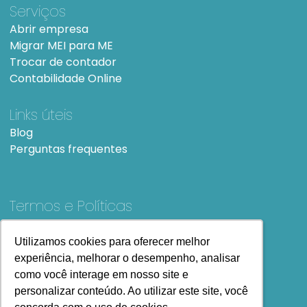
Serviços
Abrir empresa
Migrar MEI para ME
Trocar de contador
Contabilidade Online
Links úteis
Blog
Perguntas frequentes
Termos e Políticas
Termos e condições de Uso
SiteMap
Utilizamos cookies para oferecer melhor
Utilizamos cookies para oferecer melhor
experiência, melhorar o desempenho, analisar
experiência, melhorar o desempenho, analisar
como você interage em nosso site e
como você interage em nosso site e
personalizar conteúdo. Ao utilizar este site, você
personalizar conteúdo. Ao utilizar este site, você