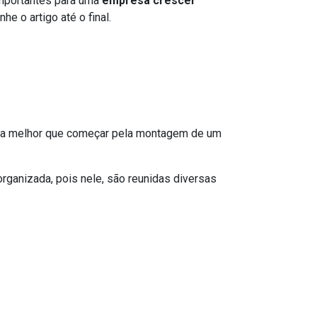
importantes para uma
empresa crescer
 o artigo até o final.
 nada melhor que começar pela montagem de um
ganizada, pois nele, são reunidas diversas