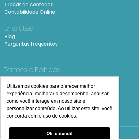
Trocar de contador
Contabilidade Online
Links úteis
Blog
Perguntas frequentes
Termos e Políticas
Termos e condições de Uso
SiteMap
Utilizamos cookies para oferecer melhor
Utilizamos cookies para oferecer melhor
experiência, melhorar o desempenho, analisar
experiência, melhorar o desempenho, analisar
como você interage em nosso site e
como você interage em nosso site e
personalizar conteúdo. Ao utilizar este site, você
personalizar conteúdo. Ao utilizar este site, você
concorda com o uso de cookies.
concorda com o uso de cookies.
Ok, entendi!
Ok, entendi!