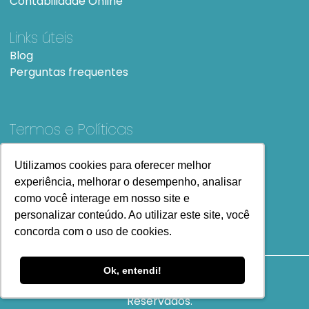
Contabilidade Online
Links úteis
Blog
Perguntas frequentes
Termos e Políticas
Termos e condições de Uso
SiteMap
Utilizamos cookies para oferecer melhor
Utilizamos cookies para oferecer melhor
experiência, melhorar o desempenho, analisar
experiência, melhorar o desempenho, analisar
como você interage em nosso site e
como você interage em nosso site e
personalizar conteúdo. Ao utilizar este site, você
personalizar conteúdo. Ao utilizar este site, você
concorda com o uso de cookies.
concorda com o uso de cookies.
Ok, entendi!
Ok, entendi!
Copyright
2023 Todos os Direitos
Reservados.