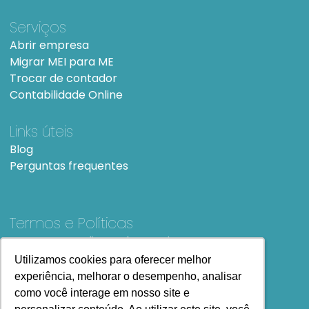
Serviços
Abrir empresa
Migrar MEI para ME
Trocar de contador
Contabilidade Online
Links úteis
Blog
Perguntas frequentes
Termos e Políticas
Termos e condições de Uso
SiteMap
Utilizamos cookies para oferecer melhor
Utilizamos cookies para oferecer melhor
experiência, melhorar o desempenho, analisar
experiência, melhorar o desempenho, analisar
como você interage em nosso site e
como você interage em nosso site e