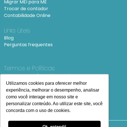
Migrar MEI para ME
Trocar de contador
Contabilidade Online
Links úteis
Blog
Perguntas frequentes
Termos e Políticas
Termos e condições de Uso
SiteMap
Utilizamos cookies para oferecer melhor
Utilizamos cookies para oferecer melhor
experiência, melhorar o desempenho, analisar
experiência, melhorar o desempenho, analisar
como você interage em nosso site e
como você interage em nosso site e
personalizar conteúdo. Ao utilizar este site, você
personalizar conteúdo. Ao utilizar este site, você
concorda com o uso de cookies.
concorda com o uso de cookies.
Ok, entendi!
Ok, entendi!