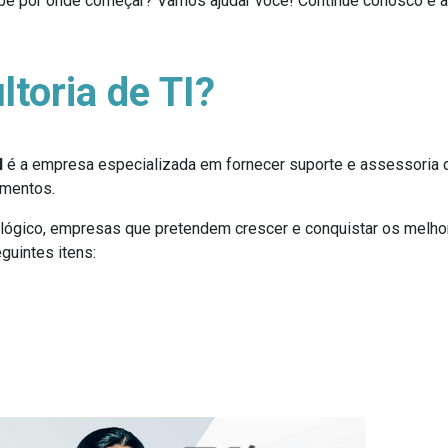
be por onde começar? Vamos ajudar você! Continue conosco e a
toria de TI?
I
é a empresa especializada em fornecer suporte e assessoria 
gmentos.
gico, empresas que pretendem crescer e conquistar os melhore
guintes itens: