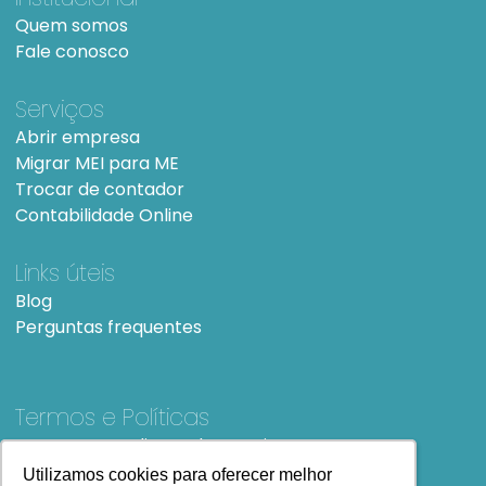
Quem somos
Fale conosco
Serviços
Abrir empresa
Migrar MEI para ME
Trocar de contador
Contabilidade Online
Links úteis
Blog
Perguntas frequentes
Termos e Políticas
Termos e condições de Uso
SiteMap
Utilizamos cookies para oferecer melhor
Utilizamos cookies para oferecer melhor