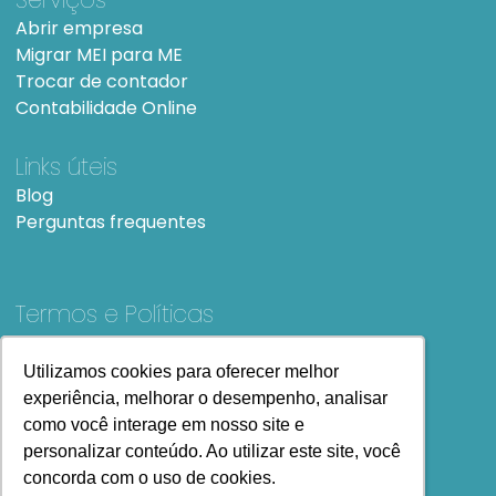
Abrir empresa
Migrar MEI para ME
Trocar de contador
Contabilidade Online
Links úteis
Blog
Perguntas frequentes
Termos e Políticas
Termos e condições de Uso
SiteMap
Utilizamos cookies para oferecer melhor
Utilizamos cookies para oferecer melhor
experiência, melhorar o desempenho, analisar
experiência, melhorar o desempenho, analisar
como você interage em nosso site e
como você interage em nosso site e
personalizar conteúdo. Ao utilizar este site, você
personalizar conteúdo. Ao utilizar este site, você
concorda com o uso de cookies.
concorda com o uso de cookies.