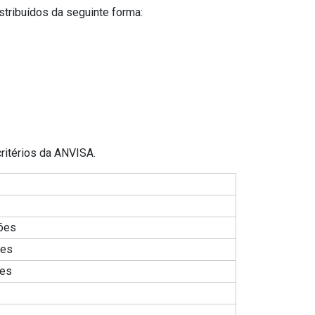
stribuídos da seguinte forma:
critérios da ANVISA.
hões
ões
ões