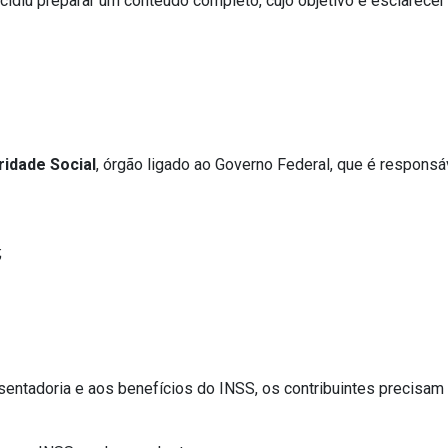
idiu preparar um conteúdo completo, cujo objetivo é esclarecer
ridade Social
, órgão ligado ao Governo Federal, que é respons
;
sentadoria e aos benefícios do INSS, os contribuintes precisa