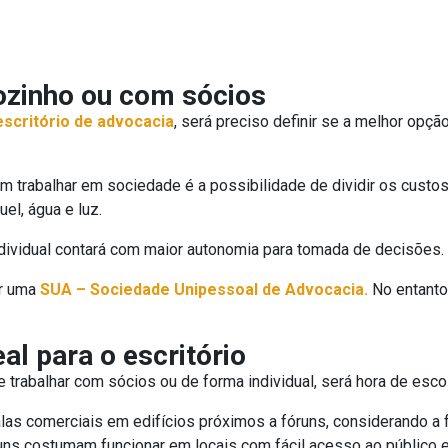
sozinho ou com sócios
escritório de advocacia
, será preciso definir se a melhor opçã
 trabalhar em sociedade é a possibilidade de dividir os custos 
l, água e luz.
ndividual contará com maior autonomia para tomada de decisões.
ir uma
SUA – Sociedade Unipessoal de Advocacia.
No entanto,
al para o escritório
 trabalhar com sócios ou de forma individual, será hora de escolh
s comerciais em edifícios próximos a fóruns, considerando a f
runs costumam funcionar em locais com fácil acesso ao público 