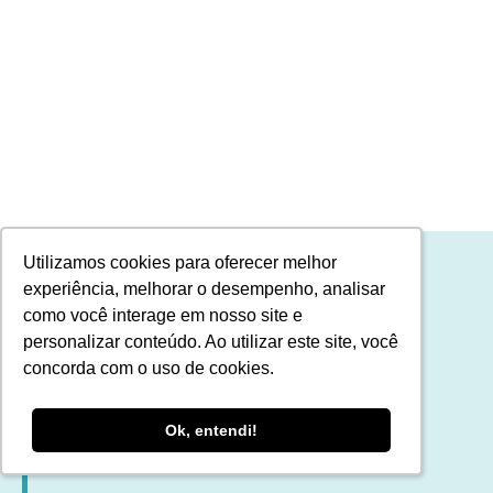
Utilizamos cookies para oferecer melhor
Utilizamos cookies para oferecer melhor
experiência, melhorar o desempenho, analisar
experiência, melhorar o desempenho, analisar
como você interage em nosso site e
como você interage em nosso site e
personalizar conteúdo. Ao utilizar este site, você
personalizar conteúdo. Ao utilizar este site, você
concorda com o uso de cookies.
concorda com o uso de cookies.
NEWSLETTER
JÁ
CALCULEI
Ok, entendi!
Ok, entendi!