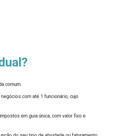
dual?
ida comum.
negócios com até 1 funcionário, cujo
mpostos em guia única, com valor fixo e
ção do seu tipo de atividade ou faturamento,