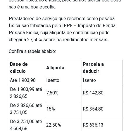
não é uma boa escolha.
Prestadores de serviço que recebem como pessoa
física são tributados pelo IRPF – Imposto de Renda
Pessoa Física, cuja alíquota de contribuição pode
chegar a 27,50% sobre os rendimentos mensais.
Confira a tabela abaixo:
Base de
Parcela a
Alíquota
cálculo
deduzir
Até 1.903,98
Isento
Isento
De 1.903,99 até
7,50%
R$ 142,80
2.826,65
De 2.826,66 até
15%
R$ 354,80
3.751,05
De 3.751,06 até
22,50%
R$ 636,13
4.664,68