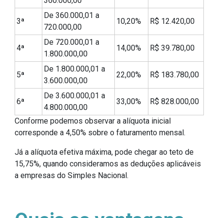
360.000,00
De 360.000,01 a
3ª
10,20%
R$ 12.420,00
720.000,00
De 720.000,01 a
4ª
14,00%
R$ 39.780,00
1.800.000,00
De 1.800.000,01 a
5ª
22,00%
R$ 183.780,00
3.600.000,00
De 3.600.000,01 a
6ª
33,00%
R$ 828.000,00
4.800.000,00
Conforme podemos observar a alíquota inicial
corresponde a 4,50% sobre o faturamento mensal.
Já a alíquota efetiva máxima, pode chegar ao teto de
15,75%, quando consideramos as deduções aplicáveis
a empresas do Simples Nacional.