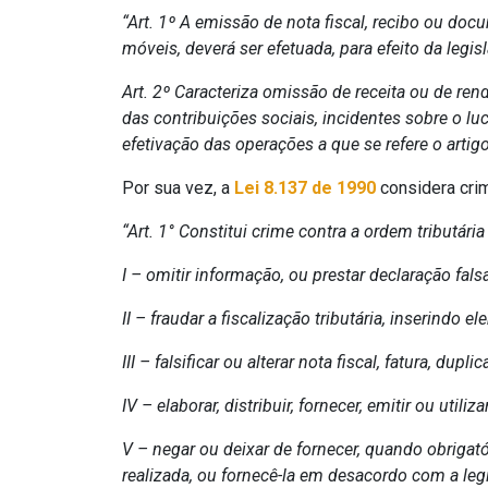
“Art. 1º A emissão de nota fiscal, recibo ou do
móveis, deverá ser efetuada, para efeito da leg
Art. 2º Caracteriza omissão de receita ou de ren
das contribuições sociais, incidentes sobre o l
efetivação das operações a que se refere o artig
Por sua vez, a
Lei 8.137 de 1990
considera crim
“Art. 1° Constitui crime contra a ordem tributári
I – omitir informação, ou prestar declaração fals
II – fraudar a fiscalização tributária, inserindo
III – falsificar ou alterar nota fiscal, fatura, du
IV – elaborar, distribuir, fornecer, emitir ou uti
V – negar ou deixar de fornecer, quando obrigató
realizada, ou fornecê-la em desacordo com a leg