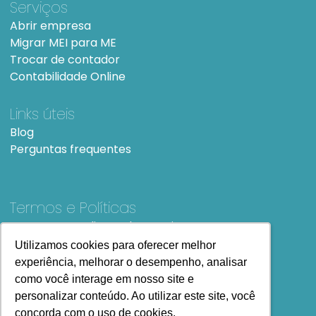
Serviços
Abrir empresa
Migrar MEI para ME
Trocar de contador
Contabilidade Online
Links úteis
Blog
Perguntas frequentes
Termos e Políticas
Termos e condições de Uso
SiteMap
Utilizamos cookies para oferecer melhor
Utilizamos cookies para oferecer melhor
experiência, melhorar o desempenho, analisar
experiência, melhorar o desempenho, analisar
como você interage em nosso site e
como você interage em nosso site e
personalizar conteúdo. Ao utilizar este site, você
personalizar conteúdo. Ao utilizar este site, você
concorda com o uso de cookies.
concorda com o uso de cookies.