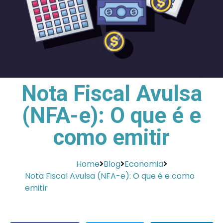
Nota Fiscal Avulsa
(NFA-e): O que é e
como emitir
Home
Blog
Economia
Nota Fiscal Avulsa (NFA-e): O que é e como
emitir