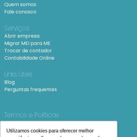
Quem somos
Fale conosco
Serviços
Abrir empresa
Migrar MEI para ME
Trocar de contador
Contabilidade Online
Links úteis
Blog
Perguntas frequentes
Termos e Políticas
Termos e condições de Uso
SiteMap
Utilizamos cookies para oferecer melhor
Utilizamos cookies para oferecer melhor