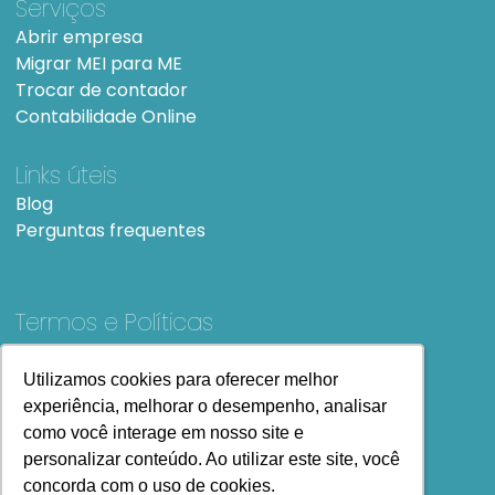
Serviços
Abrir empresa
Migrar MEI para ME
Trocar de contador
Contabilidade Online
Links úteis
Blog
Perguntas frequentes
Termos e Políticas
Termos e condições de Uso
SiteMap
Utilizamos cookies para oferecer melhor
Utilizamos cookies para oferecer melhor
experiência, melhorar o desempenho, analisar
experiência, melhorar o desempenho, analisar
como você interage em nosso site e
como você interage em nosso site e
personalizar conteúdo. Ao utilizar este site, você
personalizar conteúdo. Ao utilizar este site, você
concorda com o uso de cookies.
concorda com o uso de cookies.