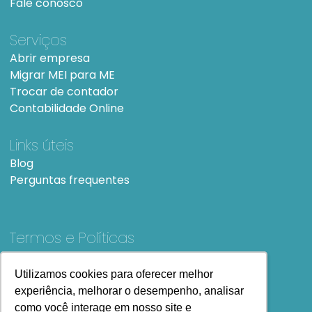
Fale conosco
Serviços
Abrir empresa
Migrar MEI para ME
Trocar de contador
Contabilidade Online
Links úteis
Blog
Perguntas frequentes
Termos e Políticas
Termos e condições de Uso
SiteMap
Utilizamos cookies para oferecer melhor
Utilizamos cookies para oferecer melhor
experiência, melhorar o desempenho, analisar
experiência, melhorar o desempenho, analisar
como você interage em nosso site e
como você interage em nosso site e