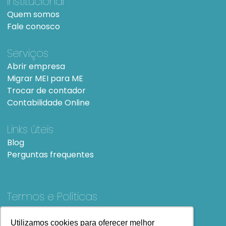
Institucional
Quem somos
Fale conosco
Serviços
Abrir empresa
Migrar MEI para ME
Trocar de contador
Contabilidade Online
Links úteis
Blog
Perguntas frequentes
Termos e Políticas
Termos e condições de Uso
SiteMap
Utilizamos cookies para oferecer melhor
Utilizamos cookies para oferecer melhor