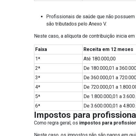
Profissionais de saúde que não possuem 
são tributados pelo Anexo V.
Neste caso, a alíquota de contribuição inicia 
Faixa
Receita em 12 meses
1ª
Até 180.000,00
2ª
De 180.000,01 a 360.00
3ª
De 360.000,01 a 720.00
4ª
De 720.000,01 a 1.800.0
5ª
De 1.800.000,01 a 3.600
6ª
De 3.600.000,01 a 4.800
Impostos para profission
Como regra geral, os
impostos para profissio
Neste caso, os impostos não são pagos em guia ú