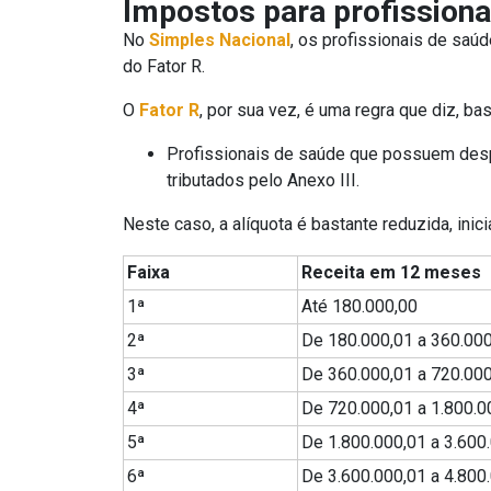
Impostos para profissiona
No
Simples Nacional
, os profissionais de saú
do Fator R.
O
Fator R
, por sua vez, é uma regra que diz, ba
Profissionais de saúde que possuem desp
tributados pelo Anexo III.
Neste caso, a alíquota é bastante reduzida, in
Faixa
Receita em 12 meses
1ª
Até 180.000,00
2ª
De 180.000,01 a 360.00
3ª
De 360.000,01 a 720.00
4ª
De 720.000,01 a 1.800.0
5ª
De 1.800.000,01 a 3.600
6ª
De 3.600.000,01 a 4.800