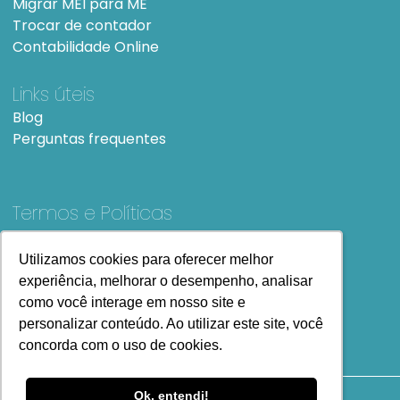
Migrar MEI para ME
Trocar de contador
Contabilidade Online
Links úteis
Blog
Perguntas frequentes
Termos e Políticas
Termos e condições de Uso
SiteMap
Utilizamos cookies para oferecer melhor
Utilizamos cookies para oferecer melhor
experiência, melhorar o desempenho, analisar
experiência, melhorar o desempenho, analisar
como você interage em nosso site e
como você interage em nosso site e
personalizar conteúdo. Ao utilizar este site, você
personalizar conteúdo. Ao utilizar este site, você
concorda com o uso de cookies.
concorda com o uso de cookies.
Ok, entendi!
Ok, entendi!