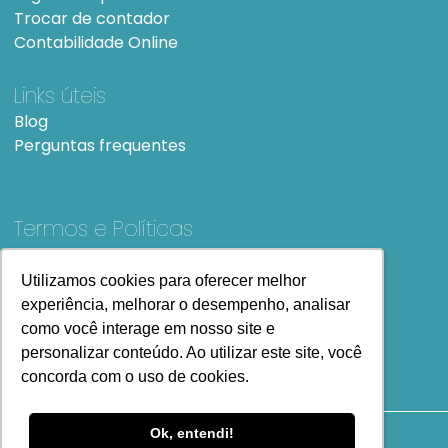
Trocar de contador
Contabilidade Online
Links úteis
Blog
Perguntas frequentes
Termos e Políticas
Termos e condições de Uso
SiteMap
Utilizamos cookies para oferecer melhor
Utilizamos cookies para oferecer melhor
experiência, melhorar o desempenho, analisar
experiência, melhorar o desempenho, analisar
como você interage em nosso site e
como você interage em nosso site e
personalizar conteúdo. Ao utilizar este site, você
personalizar conteúdo. Ao utilizar este site, você
concorda com o uso de cookies.
concorda com o uso de cookies.
Ok, entendi!
Ok, entendi!