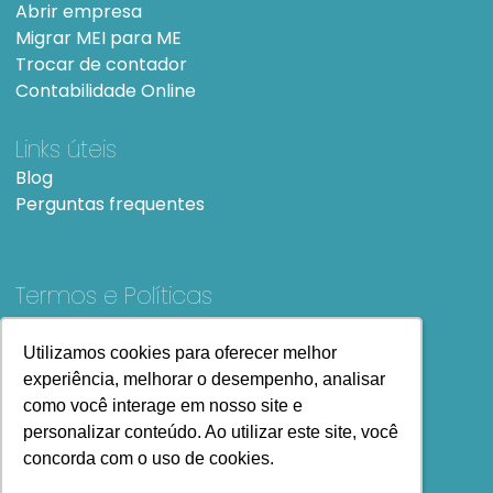
Abrir empresa
Migrar MEI para ME
Trocar de contador
Contabilidade Online
Links úteis
Blog
Perguntas frequentes
Termos e Políticas
Termos e condições de Uso
SiteMap
Utilizamos cookies para oferecer melhor
Utilizamos cookies para oferecer melhor
experiência, melhorar o desempenho, analisar
experiência, melhorar o desempenho, analisar
como você interage em nosso site e
como você interage em nosso site e
personalizar conteúdo. Ao utilizar este site, você
personalizar conteúdo. Ao utilizar este site, você
concorda com o uso de cookies.
concorda com o uso de cookies.