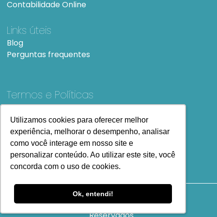
Contabilidade Online
Links úteis
Blog
Perguntas frequentes
Termos e Políticas
Termos e condições de Uso
SiteMap
Utilizamos cookies para oferecer melhor
Utilizamos cookies para oferecer melhor
experiência, melhorar o desempenho, analisar
experiência, melhorar o desempenho, analisar
como você interage em nosso site e
como você interage em nosso site e
personalizar conteúdo. Ao utilizar este site, você
personalizar conteúdo. Ao utilizar este site, você
concorda com o uso de cookies.
concorda com o uso de cookies.
Ok, entendi!
Ok, entendi!
Copyright
2023 Todos os Direitos
Reservados.