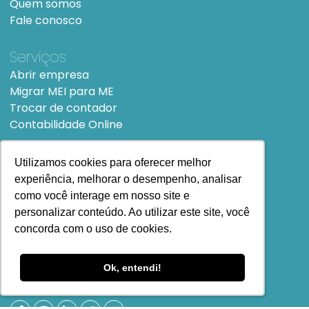
Quem somos
Fale conosco
Serviços
Abrir empresa
Migrar MEI para ME
Trocar de contador
Contabilidade Online
Links úteis
Utilizamos cookies para oferecer melhor
Utilizamos cookies para oferecer melhor
Blog
experiência, melhorar o desempenho, analisar
experiência, melhorar o desempenho, analisar
Perguntas frequentes
como você interage em nosso site e
como você interage em nosso site e
personalizar conteúdo. Ao utilizar este site, você
personalizar conteúdo. Ao utilizar este site, você
concorda com o uso de cookies.
concorda com o uso de cookies.
Termos e Políticas
Ok, entendi!
Ok, entendi!
Termos e condições de Uso
SiteMap