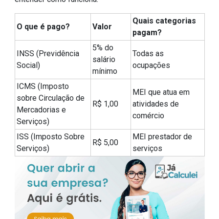
Quais categorias
O que é pago?
Valor
pagam?
5% do
INSS (Previdência
Todas as
salário
Social)
ocupações
mínimo
ICMS (Imposto
MEI que atua em
sobre Circulação de
R$ 1,00
atividades de
Mercadorias e
comércio
Serviços)
ISS (Imposto Sobre
MEI prestador de
R$ 5,00
Serviços)
serviços