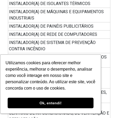
INSTALADOR(A) DE ISOLANTES TÉRMICOS
INSTALADOR(A) DE MÁQUINAS E EQUIPAMENTOS
INDUSTRIAIS
INSTALADOR(A) DE PAINÉIS PUBLICITÁRIOS
INSTALADOR(A) DE REDE DE COMPUTADORES
INSTALADOR(A) DE SISTEMA DE PREVENÇÃO
CONTRA INCÊNDIO
INSTALADOR(A) E REPARADOR (A) DE ACESSÓRIOS
Utilizamos cookies para oferecer melhor
Utilizamos cookies para oferecer melhor
AUTOMOTIVOS
experiência, melhorar o desempenho, analisar
experiência, melhorar o desempenho, analisar
INSTALADOR(A) E REPARADOR DE COFRES,
como você interage em nosso site e
como você interage em nosso site e
TRANCAS E TRAVAS DE SEGURANÇA (INCLUÍDO
personalizar conteúdo. Ao utilizar este site, você
personalizar conteúdo. Ao utilizar este site, você
PELA RESOLUÇÃO CGSN Nº 117/2014)
concorda com o uso de cookies.
concorda com o uso de cookies.
INSTALADOR(A) E REPARADOR(A) DE ELEVADORES,
ESCADAS E ESTEIRAS ROLANTES
Ok, entendi!
Ok, entendi!
INSTALADOR(A) E REPARADOR(A) DE SISTEMAS
CENTRAIS DE AR CONDICIONADO, DE VENTILAÇÃO E