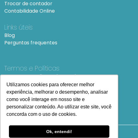
Trocar de contador
Contabilidade Online
Links úteis
Blog
Perguntas frequentes
Termos e Políticas
Termos e condições de Uso
SiteMap
Utilizamos cookies para oferecer melhor
Utilizamos cookies para oferecer melhor
experiência, melhorar o desempenho, analisar
experiência, melhorar o desempenho, analisar
como você interage em nosso site e
como você interage em nosso site e
personalizar conteúdo. Ao utilizar este site, você
personalizar conteúdo. Ao utilizar este site, você
concorda com o uso de cookies.
concorda com o uso de cookies.
Ok, entendi!
Ok, entendi!
Copyright
2023 Todos os Direitos