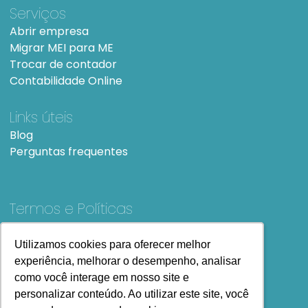
Serviços
Abrir empresa
Migrar MEI para ME
Trocar de contador
Contabilidade Online
Links úteis
Blog
Perguntas frequentes
Termos e Políticas
Termos e condições de Uso
SiteMap
Utilizamos cookies para oferecer melhor
Utilizamos cookies para oferecer melhor
experiência, melhorar o desempenho, analisar
experiência, melhorar o desempenho, analisar
como você interage em nosso site e
como você interage em nosso site e
personalizar conteúdo. Ao utilizar este site, você
personalizar conteúdo. Ao utilizar este site, você