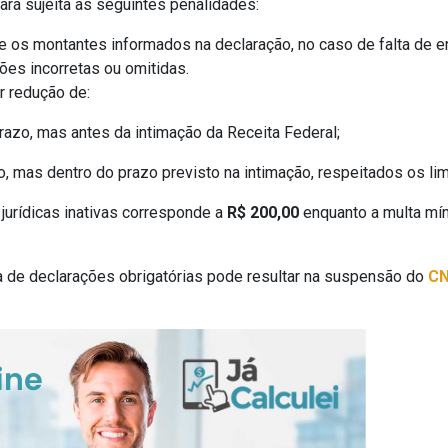
ará sujeita às seguintes penalidades:
e os montantes informados na declaração, no caso de falta de en
es incorretas ou omitidas.
 redução de:
razo, mas antes da intimação da Receita Federal;
, mas dentro do prazo previsto na intimação, respeitados os li
jurídicas inativas corresponde a
R$ 200,00
enquanto a multa mín
ga de declarações obrigatórias pode resultar na suspensão do
C