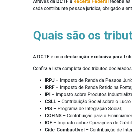
Através da
DCTF
a
Receita Federal
recebe as i
cada contribuinte pessoa jurídica, obrigado a en
Quais são os tribu
A
DCTF
é uma
declaração exclusiva para tri
Confira a lista completa dos tributos declarado
IRPJ –
Imposto de Renda da Pessoa Juríd
IRRF –
Imposto de Renda Retido na Fonte
IPI –
Imposto sobre Produtos Industrializ
CSLL –
Contribuição Social sobre o Lucro 
PIS –
Programa de Integração Social;
COFINS –
Contribuição para o Financiame
IOF
– Imposto sobre Operações de Crédito,
Cide-Combustível
– Contribuição de Inte