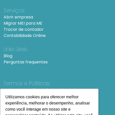
Serviços
Abrir empresa
Migrar MEI para ME
Trocar de contador
Contabilidade Online
Links úteis
Blog
Perguntas frequentes
Termos e Políticas
Termos e condições de Uso
SiteMap
Utilizamos cookies para oferecer melhor
Utilizamos cookies para oferecer melhor
experiência, melhorar o desempenho, analisar
experiência, melhorar o desempenho, analisar
como você interage em nosso site e
como você interage em nosso site e