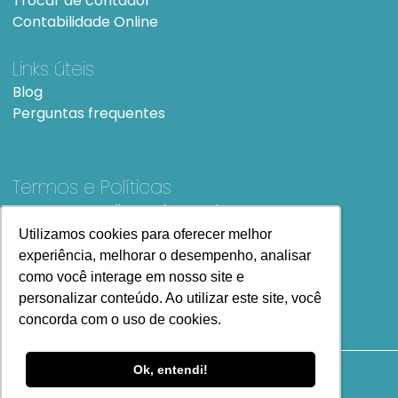
Trocar de contador
Contabilidade Online
Links úteis
Blog
Perguntas frequentes
Termos e Políticas
Termos e condições de Uso
SiteMap
Utilizamos cookies para oferecer melhor
Utilizamos cookies para oferecer melhor
experiência, melhorar o desempenho, analisar
experiência, melhorar o desempenho, analisar
como você interage em nosso site e
como você interage em nosso site e
personalizar conteúdo. Ao utilizar este site, você
personalizar conteúdo. Ao utilizar este site, você
concorda com o uso de cookies.
concorda com o uso de cookies.
Ok, entendi!
Ok, entendi!
Copyright
2023 Todos os Direitos