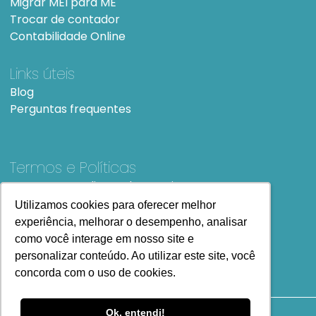
Migrar MEI para ME
Trocar de contador
Contabilidade Online
Links úteis
Blog
Perguntas frequentes
Termos e Políticas
Termos e condições de Uso
SiteMap
Utilizamos cookies para oferecer melhor
Utilizamos cookies para oferecer melhor
experiência, melhorar o desempenho, analisar
experiência, melhorar o desempenho, analisar
como você interage em nosso site e
como você interage em nosso site e
personalizar conteúdo. Ao utilizar este site, você
personalizar conteúdo. Ao utilizar este site, você
concorda com o uso de cookies.
concorda com o uso de cookies.
Ok, entendi!
Ok, entendi!