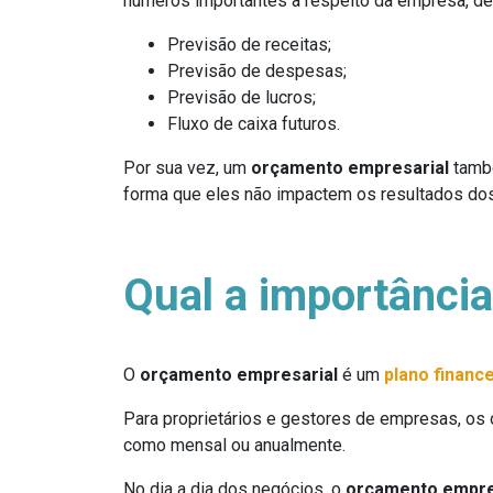
números importantes a respeito da empresa, den
Previsão de receitas;
Previsão de despesas;
Previsão de lucros;
Fluxo de caixa futuros.
Por sua vez, um
orçamento empresarial
també
forma que eles não impactem os resultados do
Qual a importânci
O
orçamento empresarial
é um
plano financ
Para proprietários e gestores de empresas, os
como mensal ou anualmente.
No dia a dia dos negócios, o
orçamento empre