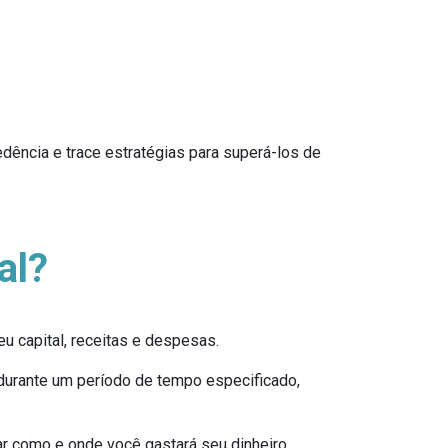
ência e trace estratégias para superá-los de
al?
 capital, receitas e despesas.
durante um período de tempo especificado,
r como e onde você gastará seu dinheiro.