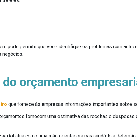
tre eles:
m pode permitir que você identifique os problemas com anteced
s negócios.
a do orçamento empresari
eiro
que fornece às empresas informações importantes sobre seu
 orçamentos fornecem uma estimativa das receitas e despesas 
sarial
atua como uma mão orientadora para ajudá-lo a determina