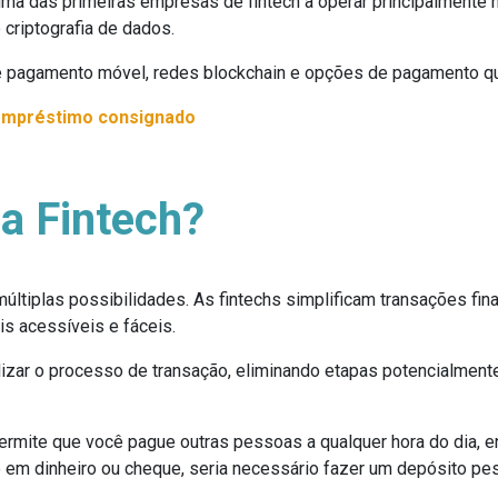
ma das primeiras empresas de fintech a operar principalmente n
 criptografia de dados.
e pagamento móvel, redes blockchain e opções de pagamento qu
empréstimo consignado
a Fintech?
últiplas possibilidades. As fintechs simplificam transações fi
is acessíveis e fáceis.
ilizar o processo de transação, eliminando etapas potencialmen
permite que você pague outras pessoas a qualquer hora do dia, e
e em dinheiro ou cheque, seria necessário fazer um depósito p