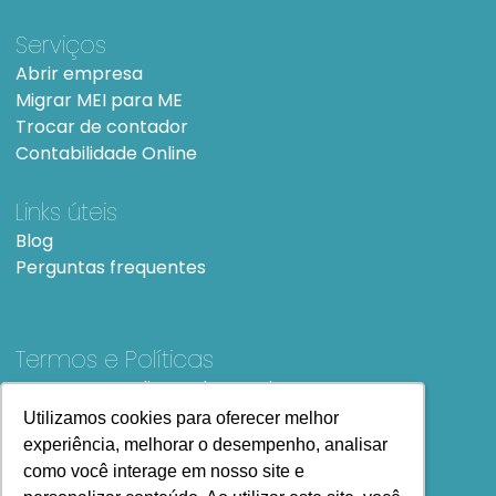
Serviços
Abrir empresa
Migrar MEI para ME
Trocar de contador
Contabilidade Online
Links úteis
Blog
Perguntas frequentes
Termos e Políticas
Termos e condições de Uso
SiteMap
Utilizamos cookies para oferecer melhor
Utilizamos cookies para oferecer melhor
experiência, melhorar o desempenho, analisar
experiência, melhorar o desempenho, analisar
como você interage em nosso site e
como você interage em nosso site e