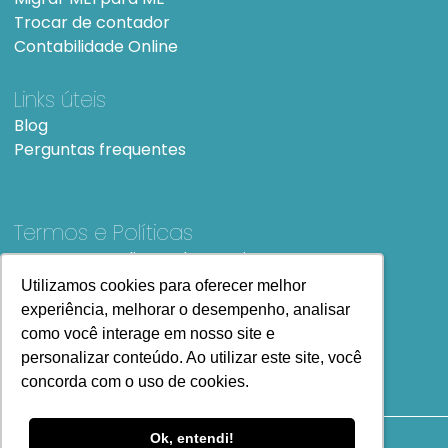
Trocar de contador
Contabilidade Online
Links úteis
Blog
Perguntas frequentes
Termos e Políticas
Termos e condições de Uso
SiteMap
Utilizamos cookies para oferecer melhor
Utilizamos cookies para oferecer melhor
experiência, melhorar o desempenho, analisar
experiência, melhorar o desempenho, analisar
como você interage em nosso site e
como você interage em nosso site e
personalizar conteúdo. Ao utilizar este site, você
personalizar conteúdo. Ao utilizar este site, você
concorda com o uso de cookies.
concorda com o uso de cookies.
Ok, entendi!
Ok, entendi!