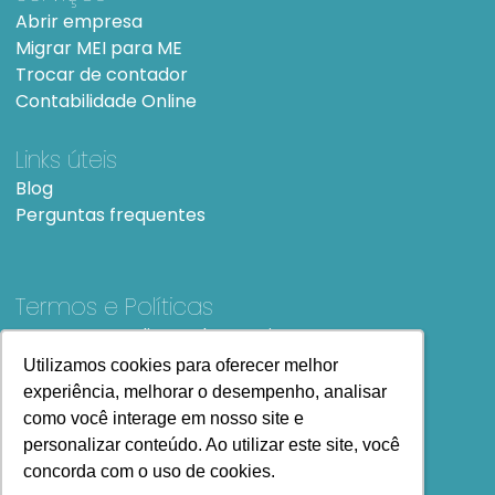
Abrir empresa
Migrar MEI para ME
Trocar de contador
Contabilidade Online
Links úteis
Blog
Perguntas frequentes
Termos e Políticas
Termos e condições de Uso
SiteMap
Utilizamos cookies para oferecer melhor
Utilizamos cookies para oferecer melhor
experiência, melhorar o desempenho, analisar
experiência, melhorar o desempenho, analisar
como você interage em nosso site e
como você interage em nosso site e
personalizar conteúdo. Ao utilizar este site, você
personalizar conteúdo. Ao utilizar este site, você
concorda com o uso de cookies.
concorda com o uso de cookies.