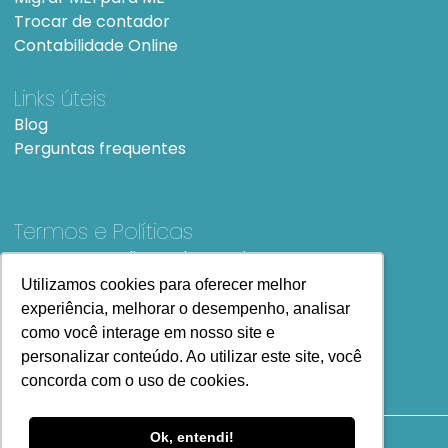
Trocar de contador
Contabilidade Online
Links úteis
Blog
Perguntas frequentes
Termos e Políticas
Termos e condições de Uso
SiteMap
Utilizamos cookies para oferecer melhor
Utilizamos cookies para oferecer melhor
experiência, melhorar o desempenho, analisar
experiência, melhorar o desempenho, analisar
como você interage em nosso site e
como você interage em nosso site e
personalizar conteúdo. Ao utilizar este site, você
personalizar conteúdo. Ao utilizar este site, você
concorda com o uso de cookies.
concorda com o uso de cookies.
Ok, entendi!
Ok, entendi!