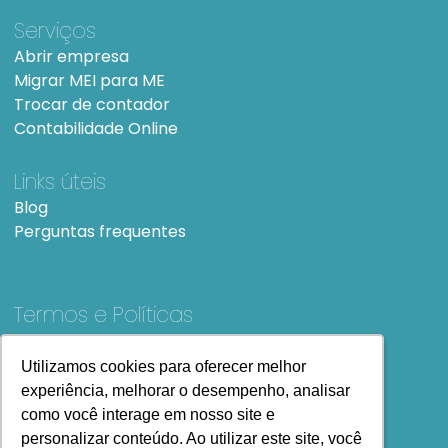
Serviços
Abrir empresa
Migrar MEI para ME
Trocar de contador
Contabilidade Online
Links úteis
Blog
Perguntas frequentes
Termos e Políticas
Termos e condições de Uso
SiteMap
Utilizamos cookies para oferecer melhor
Utilizamos cookies para oferecer melhor
experiência, melhorar o desempenho, analisar
experiência, melhorar o desempenho, analisar
como você interage em nosso site e
como você interage em nosso site e
personalizar conteúdo. Ao utilizar este site, você
personalizar conteúdo. Ao utilizar este site, você