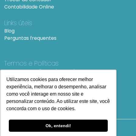
Contabilidade Online
Links úteis
Blog
Perguntas frequentes
Termos e Políticas
Termos e condições de Uso
SiteMap
Utilizamos cookies para oferecer melhor
Utilizamos cookies para oferecer melhor
experiência, melhorar o desempenho, analisar
experiência, melhorar o desempenho, analisar
como você interage em nosso site e
como você interage em nosso site e
personalizar conteúdo. Ao utilizar este site, você
personalizar conteúdo. Ao utilizar este site, você
concorda com o uso de cookies.
concorda com o uso de cookies.
Ok, entendi!
Ok, entendi!
Copyright
2023 Todos os Direitos