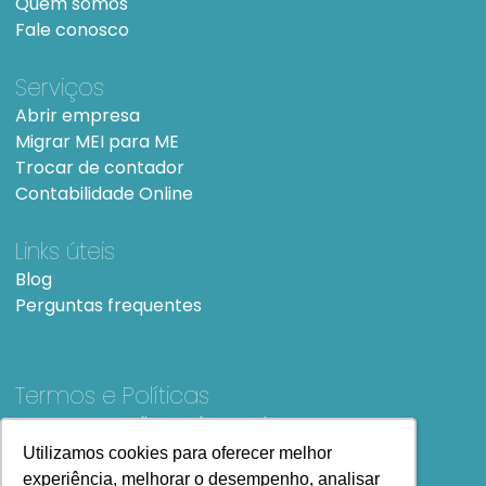
Quem somos
Fale conosco
Serviços
Abrir empresa
Migrar MEI para ME
Trocar de contador
Contabilidade Online
Links úteis
Blog
Perguntas frequentes
Termos e Políticas
Termos e condições de Uso
SiteMap
Utilizamos cookies para oferecer melhor
Utilizamos cookies para oferecer melhor
experiência, melhorar o desempenho, analisar
experiência, melhorar o desempenho, analisar