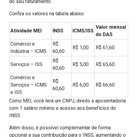
do seu faturamento.
Confira os valores na tabela abaixo:
Valor mensal
Atividade MEI
INSS
ICMS/ISS
do DAS
Comércio e
R$
R$ 1,00
R$ 61,60
Indústria – ICMS
60,60
R$
Serviços – ISS
R$ 5,00
R$ 65,60
60,60
Comércio e
R$
Serviços – ICMS
R$ 6,00
R$ 66,60
60,60
e ISS
Como MEI, você terá um CNPJ, direito a aposentadoria
com 1 salário mínimo e acesso aos benefícios do
INSS.
Além disso, é possível complementar de forma
opcional a sua contribuição para o INSS, aumentando o