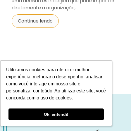
uma decisão estratégica que pode impactar
diretamente a organização,...
Continue lendo
Utilizamos cookies para oferecer melhor
Utilizamos cookies para oferecer melhor
experiência, melhorar o desempenho, analisar
experiência, melhorar o desempenho, analisar
como você interage em nosso site e
como você interage em nosso site e
personalizar conteúdo. Ao utilizar este site, você
personalizar conteúdo. Ao utilizar este site, você
concorda com o uso de cookies.
concorda com o uso de cookies.
Ok, entendi!
Ok, entendi!