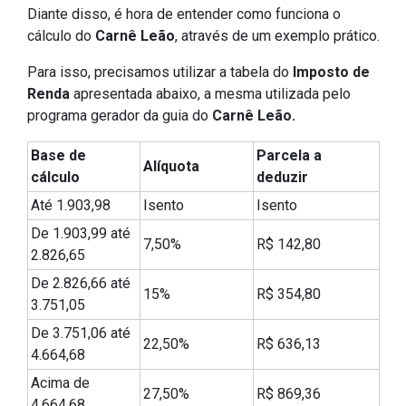
Diante disso, é hora de entender como funciona o
cálculo do
Carnê Leão
, através de um exemplo prático.
Para isso, precisamos utilizar a tabela do
Imposto de
Renda
apresentada abaixo, a mesma utilizada pelo
programa gerador da guia do
Carnê Leão.
Base de
Parcela a
Alíquota
cálculo
deduzir
Até 1.903,98
Isento
Isento
De 1.903,99 até
7,50%
R$ 142,80
2.826,65
De 2.826,66 até
15%
R$ 354,80
3.751,05
De 3.751,06 até
22,50%
R$ 636,13
4.664,68
Acima de
27,50%
R$ 869,36
4.664,68