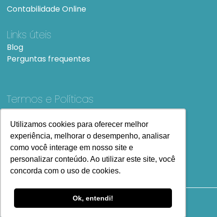
Contabilidade Online
Links úteis
Blog
Perguntas frequentes
Termos e Políticas
Termos e condições de Uso
SiteMap
Utilizamos cookies para oferecer melhor
Utilizamos cookies para oferecer melhor
experiência, melhorar o desempenho, analisar
experiência, melhorar o desempenho, analisar
como você interage em nosso site e
como você interage em nosso site e
personalizar conteúdo. Ao utilizar este site, você
personalizar conteúdo. Ao utilizar este site, você
concorda com o uso de cookies.
concorda com o uso de cookies.
Ok, entendi!
Ok, entendi!
Copyright
2023 Todos os Direitos