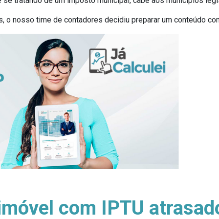
 se tratando de um imposto municipal, cabe aos municípios legis
s, o nosso time de contadores decidiu preparar um conteúdo co
imóvel com IPTU atrasado