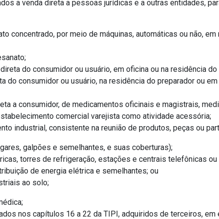
ados a venda direta a pessoas jurídicas e a outras entidades, 
rato concentrado, por meio de máquinas, automáticas ou não, em
esanato;
ireta do consumidor ou usuário, em oficina ou na residência do
a do consumidor ou usuário, na residência do preparador ou em 
eta a consumidor, de medicamentos oficinais e magistrais, medi
stabelecimento comercial varejista como atividade acessória;
to industrial, consistente na reunião de produtos, peças ou part
angares, galpões e semelhantes, e suas coberturas);
tricas, torres de refrigeração, estações e centrais telefônicas 
tribuição de energia elétrica e semelhantes; ou
triais ao solo;
médica;
ados nos capítulos 16 a 22 da TIPI, adquiridos de terceiros, 