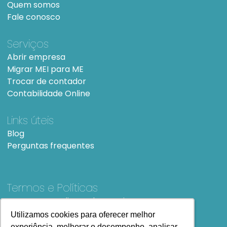
Quem somos
Fale conosco
Serviços
Abrir empresa
Migrar MEI para ME
Trocar de contador
Contabilidade Online
Links úteis
Blog
Perguntas frequentes
Termos e Políticas
Termos e condições de Uso
SiteMap
Utilizamos cookies para oferecer melhor
Utilizamos cookies para oferecer melhor
experiência, melhorar o desempenho, analisar
experiência, melhorar o desempenho, analisar